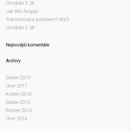
Chodidla 3. díl
d
Jak tělo funguje
á
Transformace pohybem? ANO!
v
Chodidla 2. díl
á
n
í
Nejnovější komentáře
Archivy
Duben 2019
Únor 2017
Květen 2016
Duben 2016
Březen 2016
Únor 2016