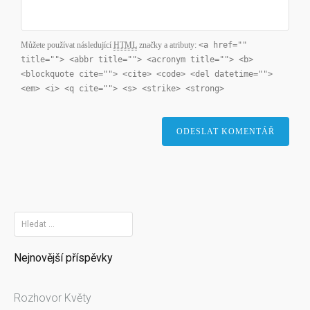
Můžete používat následující
HTML
značky a atributy:
<a href=""
title=""> <abbr title=""> <acronym title=""> <b>
<blockquote cite=""> <cite> <code> <del datetime="">
<em> <i> <q cite=""> <s> <strike> <strong>
V
y
Nejnovější příspěvky
h
l
Rozhovor Květy
e