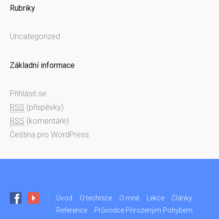
Rubriky
Uncategorized
Základní informace
Přihlásit se
RSS
(příspěvky)
RSS
(komentáře)
Čeština pro WordPress
Úvod
O technice
O mně
Lekce
Články
Reference
Průvodce Přirozeným Pohybem