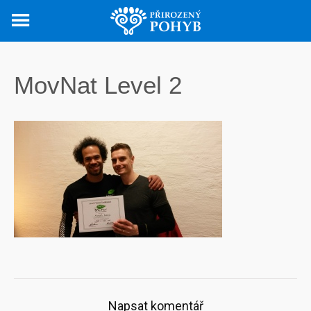
Skip
to
content
MovNat Level 2
Napsat komentář